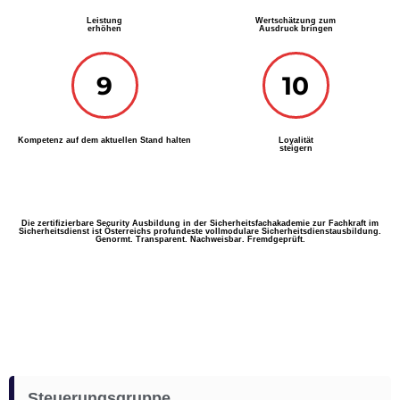
Leistung
Wertschätzung zum
erhöhen
Ausdruck bringen
9
10
Kompetenz auf dem aktuellen Stand halten
Loyalität
steigern
Die zertifizierbare Security Ausbildung in der Sicherheitsfachakademie zur Fachkraft im
Sicherheitsdienst ist Österreichs profundeste vollmodulare Sicherheitsdienstausbildung.
Genormt. Transparent. Nachweisbar. Fremdgeprüft.
Steuerungsgruppe