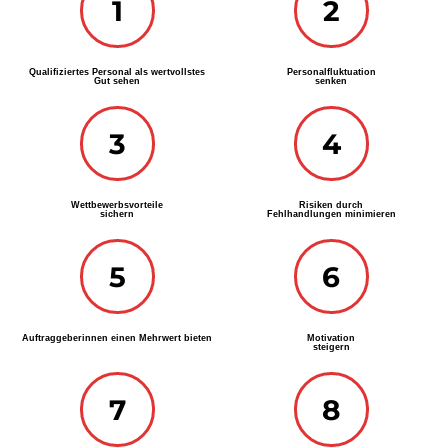
1
2
Qualifiziertes Personal als wertvollstes
Personalfluktuation
Gut sehen
senken
3
4
Wettbewerbsvorteile
Risiken durch
sichern
Fehlhandlungen minimieren
5
6
Auftraggeberinnen einen Mehrwert bieten
Motivation
steigern
7
8